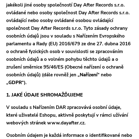
jakékoli jiné osoby společností Day After Records s.r.o.
ovládané nebo osoby společnost Day After Records s.r.o.
ŽÁNRY
ovládající nebo osoby ovládané osobou ovládající
společnost Day After Records s.r.o. Tyto zásady ochrany
osobních údajů jsou v souladu s Nařízením Evropského
parlamentu a Rady (EU) 2016/679 ze dne 27. dubna 2016
o ochraně fyzických osob v souvislosti se zpracováním
osobních údajů a o volném pohybu těchto údajů a o
zrušení směrnice 95/46/ES (Obecné nařízení o ochraně
osobních údajů) (dále rovněž jen „
Nařízení
“ nebo
„
GDPR
“).
1. JAKÉ ÚDAJE SHROMAŽĎUJEME
V souladu s Nařízením DAR zpracovává osobní údaje,
které uživatelé Eshopu, aktivně poskytují v rámci užívání
webových stránek www.dayafter.cz.
Osobním údajem je každá informace o identifikované nebo