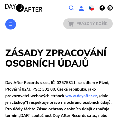
Wishlist
PRÁZDNÝ KOŠÍK
HUDBA
Přihlášení
ZÁSADY ZPRACOVÁNÍ
PŘEDOBJEDNÁVKY
OSOBNÍCH ÚDAJŮ
MERCH
LITERATURA
Day After Records s.r.o., IČ: 02575311, se sídlem v Plzni,
Plovární 82/3, PSČ: 301 00, Česká republika, jako
VÝPRODEJ
provozovatel webových stránek
www.dayafter.cz
, (dále
jen „
Eshop
“) respektuje právo na ochranu osobních údajů.
KAPELY
Pro účely těchto Zásad ochrany osobních údajů označuje
termín „DAR“ společnost Day After Records s.r.o., nebo
VYDAVATELÉ