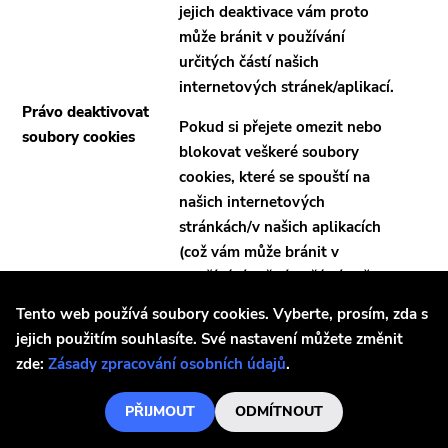
jejich deaktivace vám proto
může bránit v používání
určitých částí našich
internetových stránek/aplikací.
Právo deaktivovat
Pokud si přejete omezit nebo
soubory cookies
blokovat veškeré soubory
cookies, které se spouští na
našich internetových
stránkách/v našich aplikacích
(což vám může bránit v
používání určitých částí našich
stránek) či na jakýchkoli jiných
Tento web používá soubory cookies. Vyberte, prosím, zda s
internetových
jejich použitím souhlasíte. Své nastavení můžete změnit
stránkách/aplikacích, můžete to
zde:
Zásady zpracování osobních údajů
.
provést v nastavení svého
prohlížeče.
PŘIJMOUT
ODMÍTNOUT